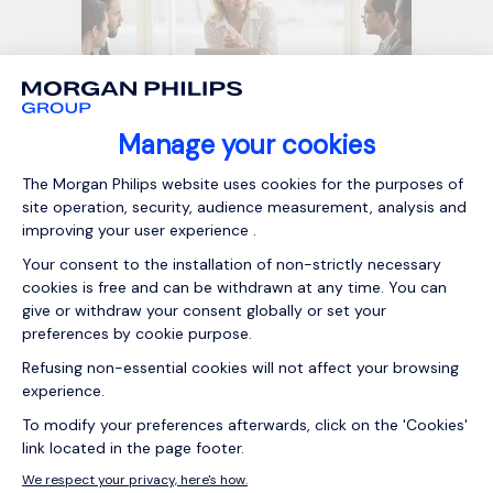
20/05/2026
Artikel
FMCG-Marketing-Recruiting: Warum
Kandidaten nicht auf den klassischen
Lebenslauf setzen sollten