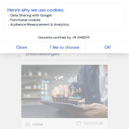
13/05/2026
Artikel
Leading the Future of E Commerce:
Nina Kristin Pütz über Wandel,
Führung und die Kraft kluger
Entscheidungen
04/05/2026
Artikel