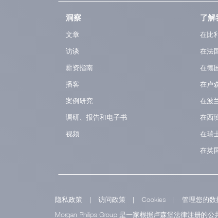
洞察
了解
文章
在比
访谈
在法
薪资指南
在德
播客
在卢
案例研究
在波
调研、报告和电子书
在西
视频
在瑞
在英
隐私政策
|
访问政策
|
Cookies
|
管理您的数
Morgan Philips Group 是一家根据卢森堡法律注册的公共