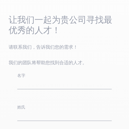
让我们一起为贵公司寻找最
优秀的人才！
请联系我们，告诉我们您的需求！
我们的团队将帮助您找到合适的人才。
名字
姓氏