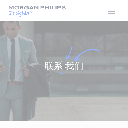
联系
我们