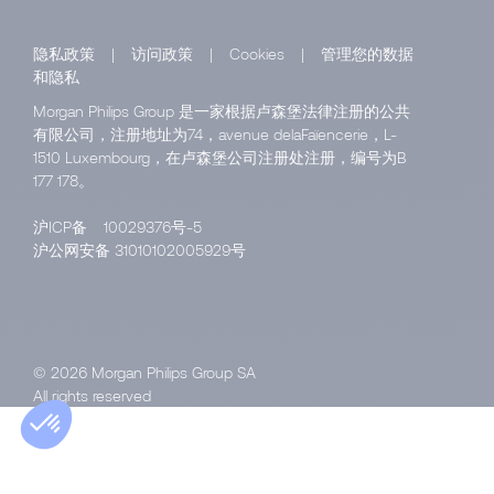
隐私政策
|
访问政策
|
Cookies
|
管理您的数据
和隐私
Morgan Philips Group 是一家根据卢森堡法律注册的公共
有限公司，注册地址为74，avenue delaFaïencerie，L-
1510 Luxembourg，在卢森堡公司注册处注册，编号为B
177 178。
沪ICP备
10029376号-5
沪公网安备 31010102005929号
© 2026 Morgan Philips Group SA
All rights reserved