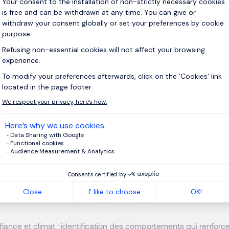
ers mis en place
quipe à progresser, nous avons travaillé sur deux niveaux :
de direction
attentes claires et uniformes.
r une communication assertive pour recadrer tôt les tensions.
 la responsabilisation et la valorisation des efforts.
llectifs
nfiance et climat : identification des comportements qui renforce