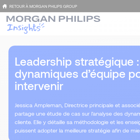
RETOUR À MORGAN PHILIPS GROUP
Leadership stratégique 
dynamiques d’équipe p
intervenir
Jessica Ampleman, Directrice principale et assoc
partage une étude de cas sur l'analyse des dynam
cliente. Elle y détaille sa méthodologie et les ense
puissent adopter la meilleure stratégie afin de mie