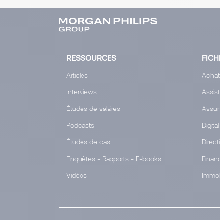
RESSOURCES
FICH
Articles
Achat
Interviews
Assis
Études de salaires
Assur
Podcasts
Digital
Études de cas
Direct
Enquêtes - Rapports - E-books
Finan
Vidéos
Immob