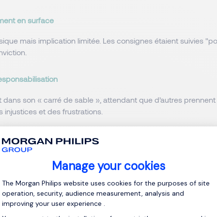
ent en surface
que mais implication limitée. Les consignes étaient suivies "pou
nviction.
esponsabilisation
 dans son « carré de sable », attendant que d’autres prennent le
 injustices et des frustrations.
p à ajuster
rection autoritaire avait apporté de la structure, mais bridé l’ini
ctuelle, plus bienveillante et participative, a redonné confiance
i a laissé persister l’ambiguïté.