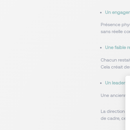
Un engagem
Présence physi
sans réelle co
Une faible r
Chacun restait
Cela créait des
Un leadershi
Une ancienne di
La direction a
de cadre, ce qu