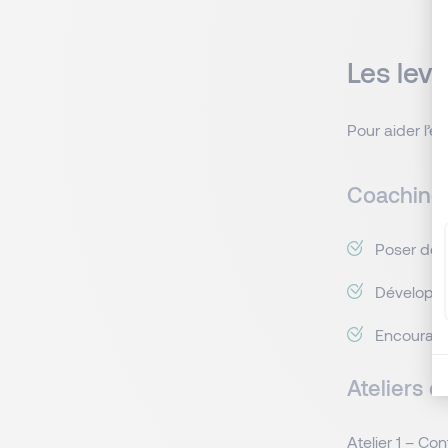
Les levi
Pour aider l’é
Coaching 
Poser des 
Développe
Encourager
Ateliers co
Atelier 1 – Co