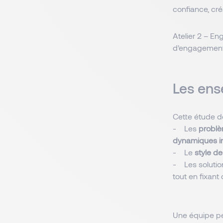
confiance, cré
Atelier 2 – En
d’engagements 
Les ens
Cette étude d
- Les
problè
dynamiques in
- Le
style de
- Les solution
tout en fixant 
Une équipe pe