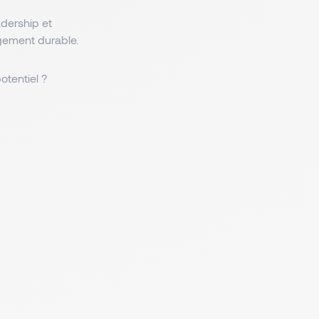
adership et
gement durable.
otentiel ?