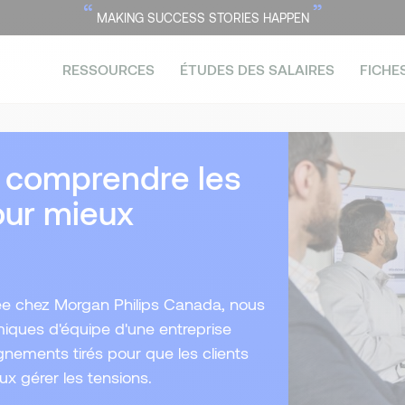
“
”
MAKING SUCCESS STORIES HAPPEN
RESSOURCES
ÉTUDES DES SALAIRES
FICHE
: comprendre les
our mieux
iée chez Morgan Philips Canada, nous
iques d'équipe d'une entreprise
ignements tirés pour que les clients
ux gérer les tensions.