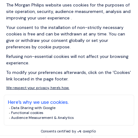
Mais après un départ volontaire, il peinait à retrouver une
structure qui reconnaisse son expérience, tout en lui
offrant un équilibre de vie plus sain.
Après un premier entretien avec notre équipe, il est
apparu que
les postes visés ne correspondaient pas
pleinement à ses forces ni à ses aspirations
. Plutôt que de
l’orienter vers des rôles "copiés-collés" de son passé, nous
avons pris le temps d’analyser son profil, ses
compétences différenciatrices (en droit de la
consommation et arbitrage notamment), et ses objectifs à
moyen terme.
Nous l’avons finalement orienté vers un
cabinet d’avocats
boutique, plus agile, avec une clientèle en phase avec ses
domaines d’expertise. Deux semaines plus tard, il était en
processus d’entretien. En un mois, il intégrait une nouvelle
équipe, avec un positionnement plus stratégique et une