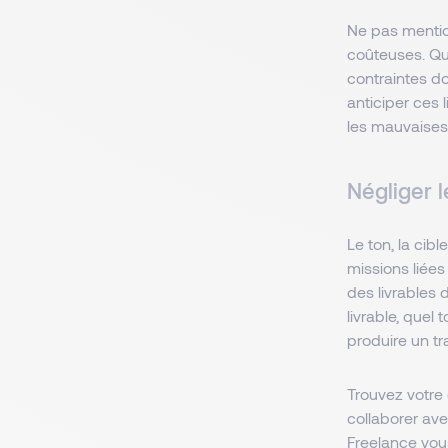
Ne pas mention
coûteuses. Qu’
contraintes do
anticiper ces 
les mauvaises 
Négliger 
Le ton, la cib
missions liée
des livrables 
livrable, quel
produire un tr
Trouvez votre 
collaborer ave
Freelance vou