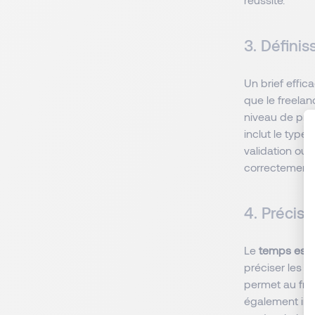
3. Définis
Un brief effica
que le freelan
niveau de pro
inclut le type
validation ou 
correctement 
4. Précise
Le
temps est u
préciser les d
permet au free
également imp