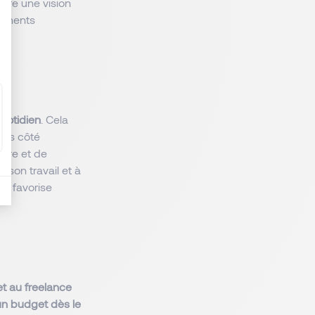
ègre une vision
tements
quotidien
. Cela
clés côté
mbre et de
 son travail et à
ni favorise
t au freelance
n budget dès le