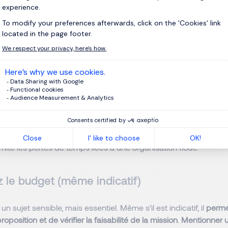
nts externes qui conditionnent le calendrier. Un bon brief int
délais, en tenant compte des échanges, des retours et des ajus
sez un mode de collaboration fluide
 également
préciser comment la collaboration va s’organiser au 
lités de communication, les outils utilisés et les interlocuteurs 
arifier ces éléments dès le départ permet d’éviter les zones d’o
 échanges. Le freelance sait à qui s’adresser, comment transmettre
s points de suivi auront lieu. Un mode de collaboration bien défi
 limite les pertes de temps liées à une organisation floue.
z le budget (même indicatif)
n sujet sensible, mais essentiel. Même s’il est indicatif, il
perme
oposition et de vérifier la faisabilité de la mission
.
Mentionner u