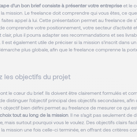
ape d’un bon brief consiste à présenter votre entreprise
et le 
it la mission. Le freelance doit comprendre qui vous êtes, ce que
 faites appel à lui. Cette présentation permet au freelance de
 de comprendre votre positionnement, votre secteur d’activité et
t clair, plus il pourra adapter ses recommandations et ses livrabl
 Il est également utile de préciser si la mission s’inscrit dans u
émarche plus globale, afin que le freelance comprenne la por
ez les objectifs du projet
sont le cœur du brief. Ils doivent être clairement formulés et com
de distinguer l’objectif principal des objectifs secondaires, afin
 Un objectif bien défini permet au freelance de mesurer ce qui es
 choix tout au long de la mission
. Il ne s’agit pas seulement de 
e, mais surtout pourquoi vous le voulez. Des objectifs clairs fac
e la mission une fois celle-ci terminée, en offrant des critères c