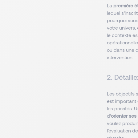
La
première ét
lequel s’inscr
pourquoi vous
votre univers,
le contexte es
opérationnelle.
ou dans une d
intervention.
2. Détaill
Les objectifs 
est important 
les priorités.
d’
orienter ses
voulez produir
l’évaluation d
réussite.