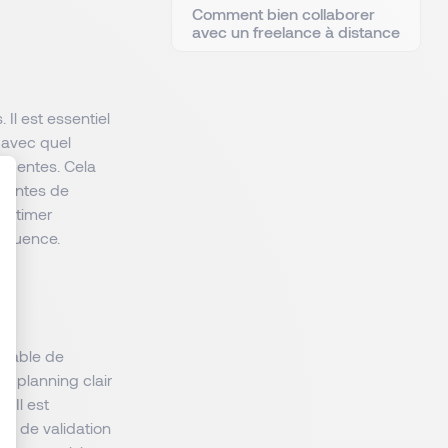
Comment bien collaborer
avec un freelance à distance
 Il est essentiel
 avec quel
ergentes. Cela
traintes de
 estimer
séquence.
ensable de
Un planning clair
. Il est
s de validation