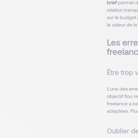
brief
permet d’
relation trans
sur le budget
la valeur de la
Les erre
freelan
Être trop 
L’une des erre
objectif flou
re
freelance a be
adaptées. Plus
Oublier d