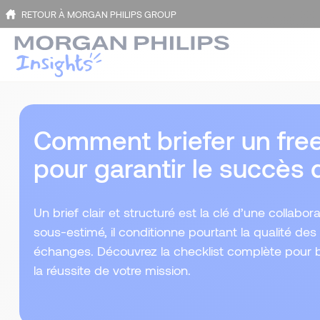
RETOUR À MORGAN PHILIPS GROUP
Comment briefer un freel
pour garantir le succès 
Un brief clair et structuré est la clé d’une collabo
sous-estimé, il conditionne pourtant la qualité des l
échanges. Découvrez la checklist complète pour b
la réussite de votre mission.