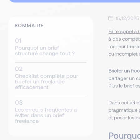
15/12/2025
SOMMAIRE
Faire appel à 
à des compéte
meilleur freel
Pourquoi un brief
structuré change tout ?
ou incomplet 
Briefer un fre
Checklist complète pour
partager un co
briefer un freelance
Plus le brief e
efficacement
Dans cet arti
Les erreurs fréquentes à
pragmatique 
éviter dans un brief
et poser les b
freelance
Pourquo