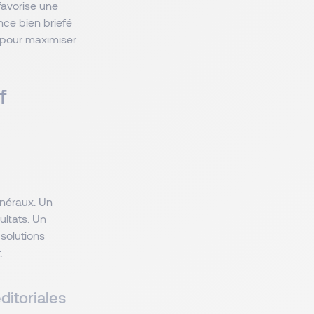
favorise une
ance bien briefé
 pour maximiser
f
énéraux. Un
ultats. Un
 solutions
.
ditoriales