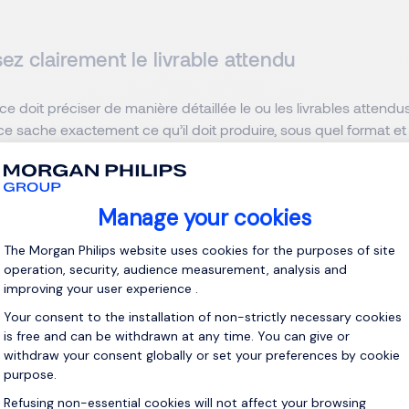
sez clairement le livrable attendu
ce doit préciser de manière détaillée le ou les livrables attendus.
ce sache exactement ce qu’il doit produire, sous quel format et
fondeur.
Définir le livrable
permet d’éviter les interprétations div
 de contenu, le volume, le format, mais aussi les éventuelles con
de diffusion. Plus cette partie est précise, plus le freelance peut
le temps de travail nécessaire et organiser sa mission en con
z le planning et les délais
n facteur clé dans toute mission freelance
. Il est donc indisp
élais attendus, ainsi que les éventuelles étapes intermédiaires. 
lance de prioriser la mission et de s’engager de manière réaliste
ortant de mentionner les contraintes internes, comme des date