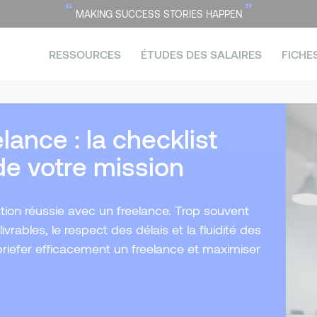
“
”
MAKING SUCCESS STORIES HAPPEN
RESSOURCES
ÉTUDES DES SALAIRES
FICHE
ance : la checklist
de votre mission
ration réussie avec un freelance. Trop souvent
ivrables, le respect des délais et la fluidité des
riefer efficacement un freelance et maximiser