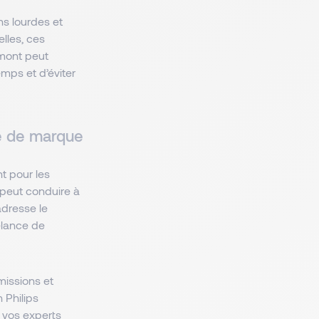
ns lourdes et
elles, ces
amont peut
mps et d’éviter
ge de marque
t pour les
 peut conduire à
adresse le
elance de
missions et
 Philips
 vos experts