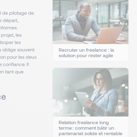
l de pilotage de
e départ,
onformes.
projet, les
ticiper les
u
oblige souvent
Recruter un freelance : la
solution pour rester agile
tion pour les deux
 confiance. Il
 en tant que
ce
Relation freelance long
terme : comment bâtir un
partenariat solide et rentable