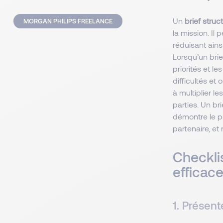
Un
brief struc
MORGAN PHILIPS FREELANCE
la mission. Il 
réduisant ains
Lorsqu’un brie
priorités et le
difficultés et 
à multiplier l
parties. Un br
démontre le pr
partenaire, et
Checkli
efficac
1. Présent