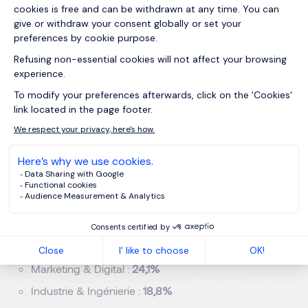
Nombre de recrutements envisagés
 :
1 à 10 collaborateurs : 23,2% 
11 à 50 : 17,9% 
51 à 100 : 15,2% 
101 à 300 : 7,1% 
301 à 500 : 5,4% 
Plus de 500 : 8,9% 
Profils recherchés
 :
Commercial & Développement des affaires : 
37,5%
Finance & Comptabilité : 
25%
IT & Cybersécurité : 
25%
Marketing & Digital : 
24,1%
Industrie & Ingénierie : 
18,8%