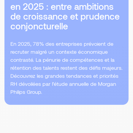
en 2025 : entre ambitions
de croissance et prudence
conjoncturelle
En 2025, 78% des entreprises prévoient de
recruter malgré un contexte économique
contrasté. La pénurie de compétences et la
rétention des talents restent des défis majeurs.
Découvrez les grandes tendances et priorités
RH dévoilées par l’étude annuelle de Morgan
Philips Group.