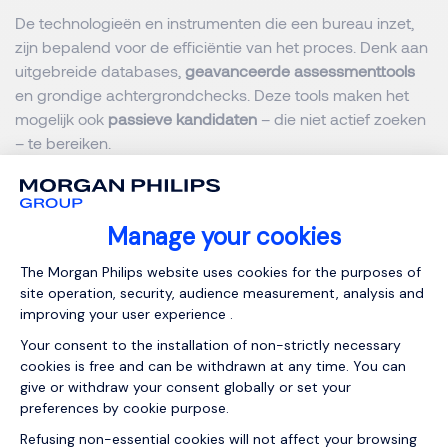
De technologieën en instrumenten die een bureau inzet,
zijn bepalend voor de efficiëntie van het proces. Denk aan
uitgebreide databases,
geavanceerde assessmenttools
en grondige achtergrondchecks. Deze tools maken het
mogelijk ook
passieve kandidaten
– die niet actief zoeken
– te bereiken.
Methodologische aanpak
Een gestructureerde en ethische methodologie is
essentieel. Kies voor bureaus die een systematische
aanpak hanteren: van functianalyse en marktonderzoek
tot een duidelijk interviewproces. De methodologie moet
aansluiten bij de waarden en cultuur van uw onderneming.
Dit verhoogt niet alleen de geloofwaardigheid van het
proces, maar straalt ook positief af op uw
werkgeversmerk.