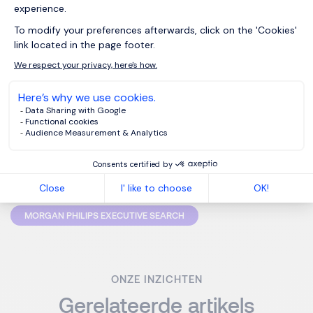
Conclusie
Het kiezen van het juiste executive search bureau vraagt
zorgvuldige afweging. Door te letten op expertise,
consultantkwaliteit, vertrouwensopbouw, lokale
marktkennis en de gebruikte tools en methodologie,
vergroot u aanzienlijk de kans op het vinden van de ideale
leider. Onthoud: het bureau dat u kiest, weerspiegelt uw
waarden en uw streven naar excellentie.
MORGAN PHILIPS EXECUTIVE SEARCH
ONZE INZICHTEN
Gerelateerde artikels