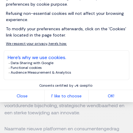
connecties op.
Een Dynamisch Toekomstpad voor
Marketingleiders
De toekomst van marketing
is zowel spannend als
complex. Leiders die zich weten aan te passen aan
technologische vooruitgang en tegelijk focussen op
menselijke connectie, zullen hun merken naar duurzaam
succes leiden. Voorop blijven lopen vereist echter
voortdurende bijscholing, strategische wendbaarheid en
een sterke toewijding aan innovatie.
Naarmate nieuwe platformen en consumentengedrag