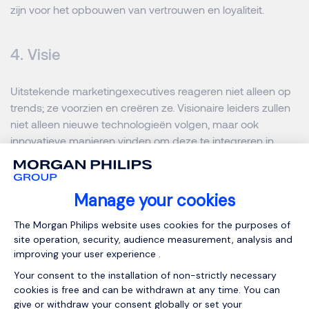
zijn voor het opbouwen van vertrouwen en loyaliteit.
4. Visie
Uitstekende marketingexecutives reageren niet alleen op
trends; ze voorzien en creëren ze. Visionaire leiders zullen
niet alleen nieuwe technologieën volgen, maar ook
innovatieve manieren vinden om deze te integreren in
holistische
merkstrategieën
.
Iris Schats benadrukt:
De toekomst vraagt om
marketingleiders die technische
expertise combineren met empathie.
Zo bouwen merken echte