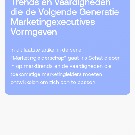
Trends en Vaardigheden
die de Volgende Generatie
Marketingexecutives
Vormgeven
In dit laatste artikel in de serie
“Marketingleiderschap” gaat Iris Schat dieper
in op markttrends en de vaardigheden die
toekomstige marketingleiders moeten
ontwikkelen om zich aan te passen.