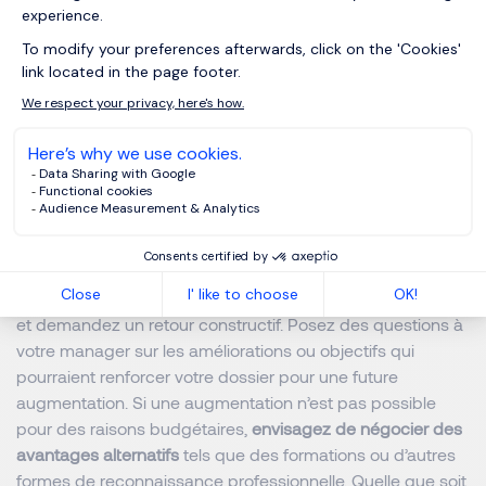
Savoir quoi dire si la réponse
est “oui”, “non” ou “peut-
être”
Si la réponse est "oui", exprimez votre gratitude, remerciez
votre manager de reconnaître vos contributions et
réaffirmez votre engagement envers l’entreprise.
Si la réponse est "non", réagissez avec professionnalisme
et demandez un retour constructif. Posez des questions à
votre manager sur les améliorations ou objectifs qui
pourraient renforcer votre dossier pour une future
augmentation. Si une augmentation n’est pas possible
pour des raisons budgétaires,
envisagez de négocier des
avantages alternatifs
tels que des formations ou d’autres
formes de reconnaissance professionnelle. Quelle que soit