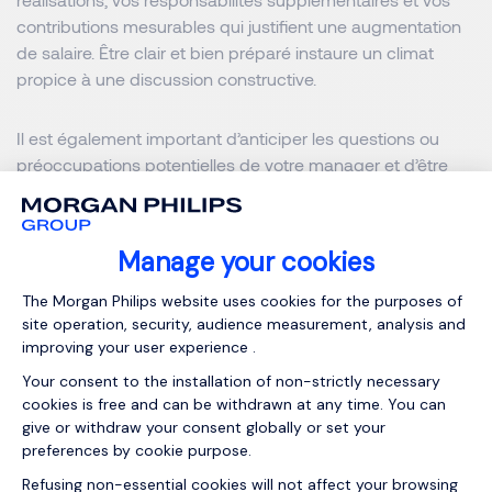
contributions mesurables qui justifient une augmentation
de salaire. Être clair et bien préparé instaure un climat
propice à une discussion constructive.
Il est également important d’anticiper les questions ou
préoccupations potentielles de votre manager et d’être
prêt à y répondre. Si votre employeur vous demande
pourquoi vous estimez qu’une augmentation est justifiée,
appuyez votre réponse sur des données concrètes et
mettez en avant l’impact positif de votre travail sur
l’entreprise. Si la discussion s’oriente vers des contraintes
budgétaires ou des préoccupations liées au timing,
demandez quels objectifs ou étapes vous pourriez
atteindre pour être pris en compte lors d’une future
augmentation. Garder la conversation professionnelle et
axée sur des solutions démontrera votre engagement
envers votre propre évolution ainsi que le succès de
l’entreprise.